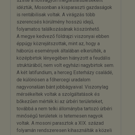
szinte a holtvagyon megtestesüléseként
idéztük, Mosonban a kisparaszti gazdaságok
is rentábilisak voltak. A virágzás több
szerencsés körülmény hosszú idejű,
folyamatos találkozásának köszönhető.
A megye kedvező földrajzi viszonyai ebben
éppúgy közrejátszottak, mint az, hogy a
háborús események általában elkerülték, a
középbirtok lényegében hiányzott a feudális
struktúrából, nem volt egyházi nagybirtok sem.
A két latifundium, a herceg Esterházy családé,
de különösen a főhercegi uradalom
nagyvonalúan bánt jobbágyaival. Viszonylag
mérsékeltek voltak a szolgáltatások és
bőkezűen mérték ki az úrbéri területeket,
továbbá a nem telki állományba tartozó úrbéri
minőségű területek is tetemesen nagyok
voltak. A mosoni parasztok a XIX. század
folyamán rendszeresen kihasználták a közeli