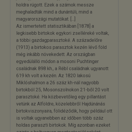
holdra rúgott. Ezek a számok messze
meghaladták mind a dunántúli, mind a
magyarországi mutatókat. [...]
Az ismertetett statisztikában [1878] a
legkisebb birtokok egykori zselléreké voltak,
a többi gazdagparasztoké. A századelőre
(1913) a birtokos parasztok kezén lévő föld
még inkább növekedett. Az országban
egyedülálló módon a mosoni Puchtinger
családnak 898 kh., a Rébl családnak ugyanott
619 kh volt a kezén. Az 1820 lakosú
Miklóshalmon a 26 száz kh-nál nagyobb
birtokból 25, Mosonszolnokon 21-ből 20 volt
parasztoké. Ha közbevetőleg egy pillantást
vetünk az Alföldre, közelebbről Hajdúnánás
birtokviszonyaira, fölidéződik, hogy például ott
is voltak ugyanebben az időben több száz
holdas paraszti birtokok. Míg azonban ezeket