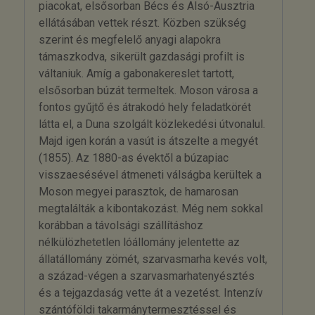
piacokat, elsősorban Bécs és Alsó-Ausztria
ellátásában vettek részt. Közben szükség
szerint és megfelelő anyagi alapokra
támaszkodva, sikerült gazdasági profilt is
váltaniuk. Amíg a gabonakereslet tartott,
elsősorban búzát termeltek. Moson városa a
fontos gyűjtő és átrakodó hely feladatkörét
látta el, a Duna szolgált közlekedési útvonalul.
Majd igen korán a vasút is átszelte a megyét
(1855). Az 1880-as évektől a búzapiac
visszaesésével átmeneti válságba kerültek a
Moson megyei parasztok, de hamarosan
megtalálták a kibontakozást. Még nem sokkal
korábban a távolsági szállításhoz
nélkülözhetetlen lóállomány jelentette az
állatállomány zömét, szarvasmarha kevés volt,
a század-végen a szarvasmarhatenyésztés
és a tejgazdaság vette át a vezetést. Intenzív
szántóföldi takarmánytermesztéssel és