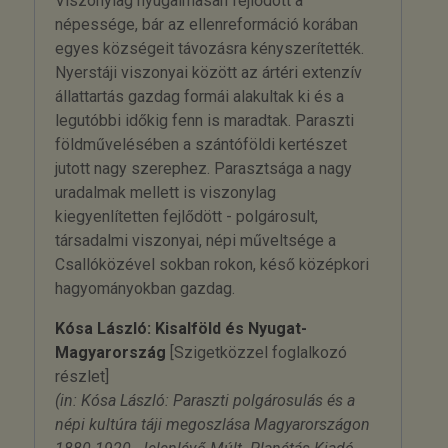
Viszonylag nyugalmasan fejlődött a
népessége, bár az ellenreformáció korában
egyes községeit távozásra kényszerítették.
Nyerstáji viszonyai között az ártéri extenzív
állattartás gazdag formái alakultak ki és a
legutóbbi időkig fenn is maradtak. Paraszti
földművelésében a szántóföldi kertészet
jutott nagy szerephez. Parasztsága a nagy
uradalmak mellett is viszonylag
kiegyenlítetten fejlődött - polgárosult,
társadalmi viszonyai, népi műveltsége a
Csallóközével sokban rokon, késő középkori
hagyományokban gazdag.
Kósa László: Kisalföld és Nyugat-
Magyarország
[Szigetközzel foglalkozó
részlet]
(in: Kósa László: Paraszti polgárosulás és a
népi kultúra táji megoszlása Magyarországon