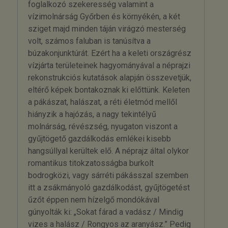
foglalkozó szekeresség valamint a
vízimolnárság Győrben és környékén, a két
sziget majd minden táján virágzó mesterség
volt, számos faluban is tanúsítva a
búzakonjunktúrát. Ezért ha a keleti országrész
vízjárta területeinek hagyományával a néprajzi
rekonstrukciós kutatások alapján összevetjük,
eltérő képek bontakoznak ki előttünk. Keleten
a pákászat, halászat, a réti életmód mellől
hiányzik a hajózás, a nagy tekintélyű
molnárság, révészség, nyugaton viszont a
gyűjtögető gazdálkodás emlékei kisebb
hangsúllyal kerültek elő. A néprajz által olykor
romantikus titokzatosságba burkolt
bodrogközi, vagy sárréti pákásszal szemben
itt a zsákmányoló gazdálkodást, gyűjtögetést
űzőt éppen nem hízelgő mondókával
gúnyolták ki: „Sokat fárad a vadász / Mindig
vizes a halász / Rongyos az aranyász.” Pedig