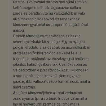
tisztán…) változatai sajátos motivikai-ritmikai
kettősséget mutatnak. Ugyanazon dallam
páros és páratlan ütemű változatokban való
alkalmazása a középkori és reneszánsz
tánczenei gyakorlat ún. proporciós eljárásával
analóg.
E vidék tánckultúráját sajátosan színezi a
német nyelvhatár közelsége. Egyes nyugati,
polgári eredetű s az osztrák parasztkultúrában
erőteljesen folklorizálódó és kelet felé is
terjedő párostáncok az északnyugati területre
jelentős hatást gyakoroltak. Csallóközben és
Szigetközben e párostáncok közül különösen
a sottis polka igen kedvelt. Nem egyszer
gazdagabb, változatosabb formakincsű, mint a
helyi csárdás.
A terület tánczenéjében a korai verbunkos
zene nyomai (pl. a verbunk frisse), valamint a
lassú műverbunk számos dallama ma is