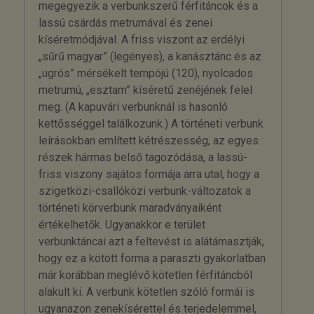
megegyezik a verbunkszerű férfitáncok és a
lassú csárdás metrumával és zenei
kíséretmódjával. A friss viszont az erdélyi
„sűrű magyar” (legényes), a kanásztánc és az
„ugrós” mérsékelt tempójú (120), nyolcados
metrumú, „esztam” kíséretű zenéjének felel
meg. (A kapuvári verbunknál is hasonló
kettősséggel találkozunk.) A történeti verbunk
leírásokban említett kétrészesség, az egyes
részek hármas belső tagozódása, a lassú-
friss viszony sajátos formája arra utal, hogy a
szigetközi-csallóközi verbunk-változatok a
történeti körverbunk maradványaiként
értékelhetők. Ugyanakkor e terület
verbunktáncai azt a feltevést is alátámasztják,
hogy ez a kötött forma a paraszti gyakorlatban
már korábban meglévő kötetlen férfitáncból
alakult ki. A verbunk kötetlen szóló formái is
ugyanazon zenekísérettel és terjedelemmel,