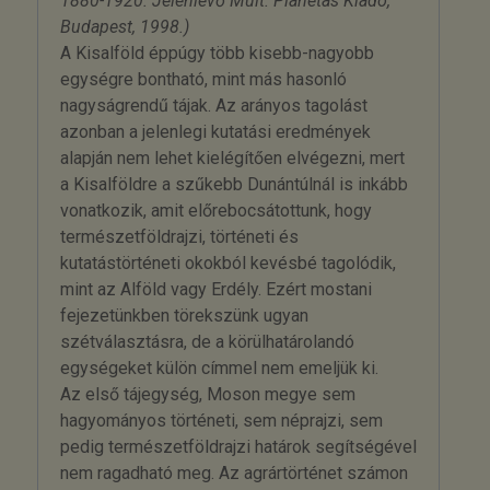
1880-1920. Jelenlévő Múlt. Planétás Kiadó,
Budapest, 1998.)
A Kisalföld éppúgy több kisebb-nagyobb
egységre bontható, mint más hasonló
nagyságrendű tájak. Az arányos tagolást
azonban a jelenlegi kutatási eredmények
alapján nem lehet kielégítően elvégezni, mert
a Kisalföldre a szűkebb Dunántúlnál is inkább
vonatkozik, amit előrebocsátottunk, hogy
természetföldrajzi, történeti és
kutatástörténeti okokból kevésbé tagolódik,
mint az Alföld vagy Erdély. Ezért mostani
fejezetünkben törekszünk ugyan
szétválasztásra, de a körülhatárolandó
egységeket külön címmel nem emeljük ki.
Az első tájegység, Moson megye sem
hagyományos történeti, sem néprajzi, sem
pedig természetföldrajzi határok segítségével
nem ragadható meg. Az agrártörténet számon