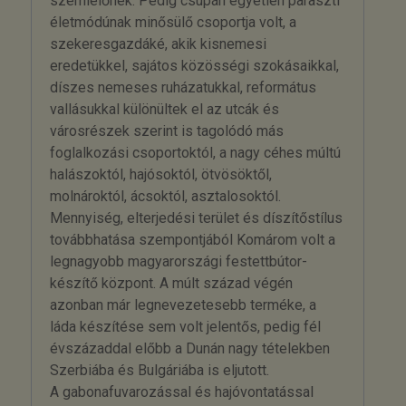
szemlélőnek. Pedig csupán egyetlen paraszti
életmódúnak minősülő csoportja volt, a
szekeresgazdáké, akik kisnemesi
eredetükkel, sajátos közösségi szokásaikkal,
díszes nemeses ruházatukkal, református
vallásukkal különültek el az utcák és
városrészek szerint is tagolódó más
foglalkozási csoportoktól, a nagy céhes múltú
halászoktól, hajósoktól, ötvösöktől,
molnároktól, ácsoktól, asztalosoktól.
Mennyiség, elterjedési terület és díszítőstílus
továbbhatása szempontjából Komárom volt a
legnagyobb magyarországi festettbútor-
készítő központ. A múlt század végén
azonban már legnevezetesebb terméke, a
láda készítése sem volt jelentős, pedig fél
évszázaddal előbb a Dunán nagy tételekben
Szerbiába és Bulgáriába is eljutott.
A gabonafuvarozással és hajóvontatással