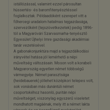
istállózással, valamint ezzel párosultan
hússertés- és baromfitenyésztéssel
foglalkoztak. Példaadóként szerepet vitt a
főhercegi uradalom hatalmas tejgazdasága,
szervezőként (tejszövetkezetek) pedig 1896-
tól a Magyaróvári Szarvasmarha-tenyésztő
Egyesület Újhelyi Imre gazdasági akadémiai
tanár vezetésével.
A gabonakonjunktúra majd a tejgazdálkodási
irányvétel hatása jól lemérhető a népi
műveltség változásain. Moson volt a korabeli
Magyarország egyetlen német többségű
vármegyéje. Német parasztsága
(heidebauerek) jóllehet középkori telepes volt,
sok vonásban más dunántúli német
csoportokéhoz hasonló, puritán népi
műveltséget, viszonylag egyszerű viseletet
mondhatott magáénak, mely itt a német lakta