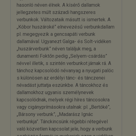
hasonló néven élnek. A kísérő dallamok
jellegzetes múlt századi hangszeres
verbunkok. Változataik másutt is ismertek. A
„Kóbor huszároké” elnevezésű verbunkdallam
pl. megegyezik a gencsapáti verbunk
dallamával. Ugyanezt Galga- és Solt-vidéken
„huszárverbunk” néven találjuk meg, a
dunamenti Foktőn pedig „Selyem-csárdás”
névvel illetik, s szintén verbunkot járnak rá. A
tánchoz kapcsolódó névanyag a nyugati palóc
s különösen az erdélyi tánc- és tánczenei
névadást juttatja eszünkbe. A táncokhoz és
dallamokhoz ugyanis személynevek
kapcsolódnak, melyek régi híres táncosokra
vagy cigányprímásokra utalnak: pl. „Bertóké”,
„Bársony verbunk”, „Madarász Ignác
verbunkja”. Tánckincsünk régebbi rétegével
való közvetlen kapcsolat jele, hogy a verbunk