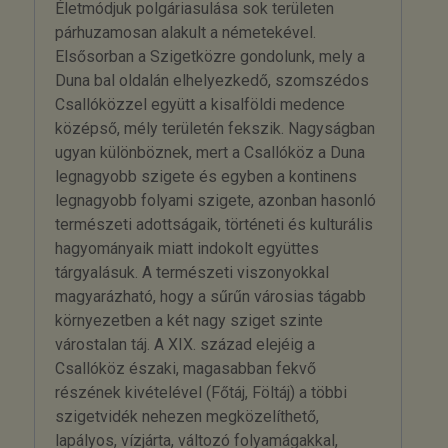
Életmódjuk polgáriasulása sok területen
párhuzamosan alakult a németekével.
Elsősorban a Szigetközre gondolunk, mely a
Duna bal oldalán elhelyezkedő, szomszédos
Csallóközzel együtt a kisalföldi medence
középső, mély területén fekszik. Nagyságban
ugyan különböznek, mert a Csallóköz a Duna
legnagyobb szigete és egyben a kontinens
legnagyobb folyami szigete, azonban hasonló
természeti adottságaik, történeti és kulturális
hagyományaik miatt indokolt együttes
tárgyalásuk. A természeti viszonyokkal
magyarázható, hogy a sűrűn városias tágabb
környezetben a két nagy sziget szinte
várostalan táj. A XIX. század elejéig a
Csallóköz északi, magasabban fekvő
részének kivételével (Főtáj, Föltáj) a többi
szigetvidék nehezen megközelíthető,
lapályos, vízjárta, változó folyamágakkal,