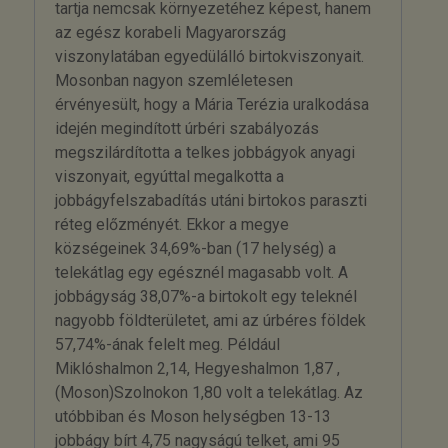
tartja nemcsak környezetéhez képest, hanem
az egész korabeli Magyarország
viszonylatában egyedülálló birtokviszonyait.
Mosonban nagyon szemléletesen
érvényesült, hogy a Mária Terézia uralkodása
idején megindított úrbéri szabályozás
megszilárdította a telkes jobbágyok anyagi
viszonyait, egyúttal megalkotta a
jobbágyfelszabadítás utáni birtokos paraszti
réteg előzményét. Ekkor a megye
községeinek 34,69%-ban (17 helység) a
telekátlag egy egésznél magasabb volt. A
jobbágyság 38,07%-a birtokolt egy teleknél
nagyobb földterületet, ami az úrbéres földek
57,74%-ának felelt meg. Például
Miklóshalmon 2,14, Hegyeshalmon 1,87 ,
(Moson)Szolnokon 1,80 volt a telekátlag. Az
utóbbiban és Moson helységben 13-13
jobbágy bírt 4,75 nagyságú telket, ami 95