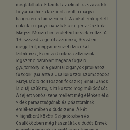
megtalálható. E terület az elmúlt évszázadok
folyamán híres központja volt a magyar
hangszeres tánczenének. A sokat emlegetett
galántai cigánydinasztiák az egész Osztrák-
Magyar Monarchia területén híresek voltak. A
18. század végéről származó, Bécsben
megjelent, magyar nemzeti táncokat
tartalmazó, korai verbunkos dallamaink
legszebb darabjait magába foglaló
gyűjtemény is a galántai cigányok játékához
fűződik. (Galánta a Csallóközzel szomszédos
Mátyusföld déli részén fekszik.) Bihari János
is e táj szülötte, s itt kezdte meg működését.
A fejlett vonós-zene mellett még élénken él a
vidék parasztságának és pásztorainak
emlékezetében a duda-zene. A két
világháború között Szigetközben és
Csallóközben még használták a dudát. Ennek