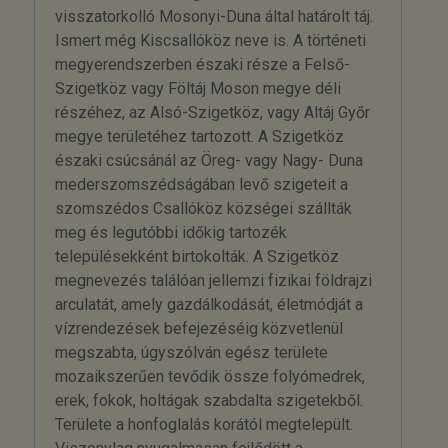
visszatorkolló Mosonyi-Duna által határolt táj.
Ismert még Kiscsallóköz neve is. A történeti
megyerendszerben északi része a Felső-
Szigetköz vagy Föltáj Moson megye déli
részéhez, az Alsó-Szigetköz, vagy Altáj Győr
megye területéhez tartozott. A Szigetköz
északi csúcsánál az Öreg- vagy Nagy- Duna
mederszomszédságában levő szigeteit a
szomszédos Csallóköz községei szállták
meg és legutóbbi időkig tartozék
településekként birtokolták. A Szigetköz
megnevezés találóan jellemzi fizikai földrajzi
arculatát, amely gazdálkodását, életmódját a
vízrendezések befejezéséig közvetlenül
megszabta, úgyszólván egész területe
mozaikszerűen tevődik össze folyómedrek,
erek, fokok, holtágak szabdalta szigetekből.
Területe a honfoglalás korától megtelepült.