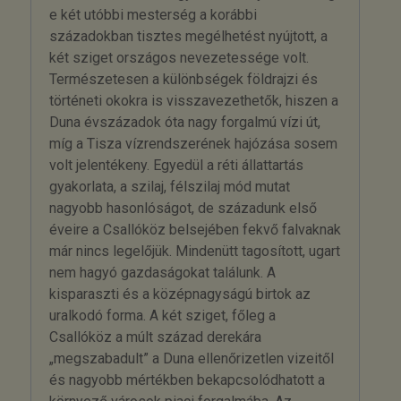
e két utóbbi mesterség a korábbi
századokban tisztes megélhetést nyújtott, a
két sziget országos nevezetessége volt.
Természetesen a különbségek földrajzi és
történeti okokra is visszavezethetők, hiszen a
Duna évszázadok óta nagy forgalmú vízi út,
míg a Tisza vízrendszerének hajózása sosem
volt jelentékeny. Egyedül a réti állattartás
gyakorlata, a szilaj, félszilaj mód mutat
nagyobb hasonlóságot, de századunk első
éveire a Csallóköz belsejében fekvő falvaknak
már nincs legelőjük. Mindenütt tagosított, ugart
nem hagyó gazdaságokat találunk. A
kisparaszti és a középnagyságú birtok az
uralkodó forma. A két sziget, főleg a
Csallóköz a múlt század derekára
„megszabadult” a Duna ellenőrizetlen vizeitől
és nagyobb mértékben bekapcsolódhatott a