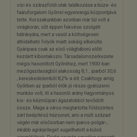
vízi és szárazföldi utak találkozása a búza- és
faáruforgalom Győrrel egyenrangú központjává
tette. Korszakunkban azonban már túl volt a
virágkorán, sőt éppen fekvése szolgált
hátrányára, mert a vasút a költségesen
áthidalható folyók miatt sokáig elkerülte.
Gyáripara csak az első világháború előtt
kezdett kibontakozni. Társadalomszerkezete
mégis hasonlított Győréhez, mert 1900-ban
mezőgazdaságból alakosság 8,1 , iparból 30,6
, kereskedelemből 8,2%-a élt. Csakhogy amíg
Győrben az iparból élők jó része gyárüzemi
munkás volt, itt a hasonló arány hagyományos
kis- és kézműipari ágazatokból tevődött
össze. Maga a város megtartotta földszintes
zárt beépítésű házsorait, ami a múlt század
végén már elsősorban nem iparos-polgár-,
inkább agrárjelleget sugallhatott a külső