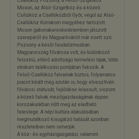
Csallóköz Pozsony, a Felső-Szigetköz
Moson, az Alsó-Szigetköz és a közeli
Csilizköz a Csallóközből Győr, végül az Alsó-
Csallóköz Komárom megyéhez tartozott.
Moson gabonakereskedelemben játszott
szerepéről és Magyaróvárról már esett szó.
Pozsony a késői feudalizmusban
Magyarország fővárosa volt, és különböző
felszínű, eltérő adottságú termelési tájak, több
etnikum találkozási pontjában fekszik. A
Felső-Csallóköz falvainak biztos, folyamatos
piacot kínált még azután is, hogy elveszítvén
fővárosi státusát, fejlődése lelassult, viszont
a közeli falvak mezőgazdaságának éppen
korszakunkban nőtt meg az eladható
feleslege. A népi kultúra alakulásában
megmutatkozó kisugárzó hatását azonban
részleteiben nem ismerjük.
A köz- és egyházigazgatási, valamint