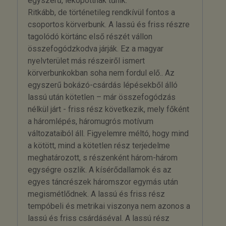
egyszerű, lekopottnak tűnik.
Ritkább, de történetileg rendkívül fontos a
csoportos körverbunk. A lassú és friss részre
tagolódó körtánc első részét vállon
összefogódzkodva járják. Ez a magyar
nyelvterület más részeiről ismert
körverbunkokban soha nem fordul elő.. Az
egyszerű bokázó-csárdás lépésekből álló
lassú után kötetlen – már összefogódzás
nélkül járt - friss rész következik, mely főként
a háromlépés, háromugrós motívum
változataiból áll. Figyelemre méltó, hogy mind
a kötött, mind a kötetlen rész terjedelme
meghatározott, s részenként három-három
egységre oszlik. A kísérődallamok és az
egyes táncrészek háromszor egymás után
megismétlődnek. A lassú és friss rész
tempóbeli és metrikai viszonya nem azonos a
lassú és friss csárdáséval. A lassú rész