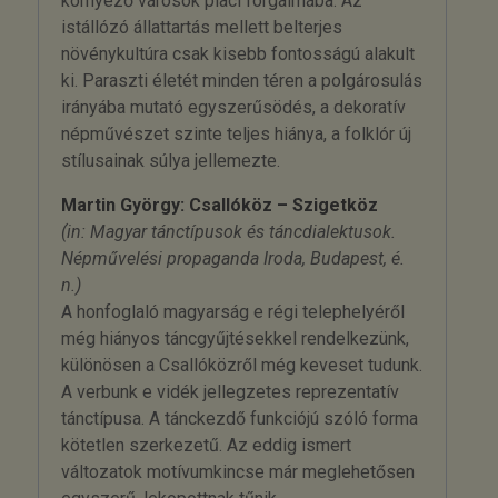
környező városok piaci forgalmába. Az
istállózó állattartás mellett belterjes
növénykultúra csak kisebb fontosságú alakult
ki. Paraszti életét minden téren a polgárosulás
irányába mutató egyszerűsödés, a dekoratív
népművészet szinte teljes hiánya, a folklór új
stílusainak súlya jellemezte.
Martin György: Csallóköz – Szigetköz
(in: Magyar tánctípusok és táncdialektusok.
Népművelési propaganda Iroda, Budapest, é.
n.)
A honfoglaló magyarság e régi telephelyéről
még hiányos táncgyűjtésekkel rendelkezünk,
különösen a Csallóközről még keveset tudunk.
A verbunk e vidék jellegzetes reprezentatív
tánctípusa. A tánckezdő funkciójú szóló forma
kötetlen szerkezetű. Az eddig ismert
változatok motívumkincse már meglehetősen