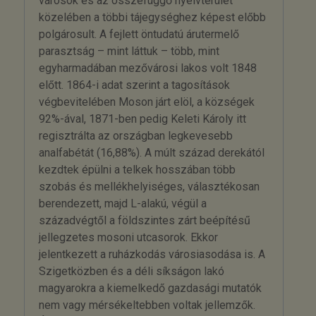
városok és az összefüggő nyelvterület
közelében a többi tájegységhez képest előbb
polgárosult. A fejlett öntudatú árutermelő
parasztság – mint láttuk – több, mint
egyharmadában mezővárosi lakos volt 1848
előtt. 1864-i adat szerint a tagosítások
végbevitelében Moson járt elöl, a községek
92%-ával, 1871-ben pedig Keleti Károly itt
regisztrálta az országban legkevesebb
analfabétát (16,88%). A múlt század derekától
kezdtek épülni a telkek hosszában több
szobás és mellékhelyiséges, választékosan
berendezett, majd L-alakú, végül a
századvégtől a földszintes zárt beépítésű
jellegzetes mosoni utcasorok. Ekkor
jelentkezett a ruházkodás városiasodása is. A
Szigetközben és a déli síkságon lakó
magyarokra a kiemelkedő gazdasági mutatók
nem vagy mérsékeltebben voltak jellemzők.