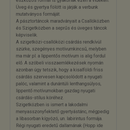
eszközös formái is gyakoriak ezen a vidéken.
Üveg és gyertya fölött is járják a verbunk
mutatványos formáját.
A pásztortáncok maradványait a Csallóközben
és Szigetközben a seprűs és üveges táncok
képviselik.
A szigetközi-csallóközi csárdás rendkívül
szürke, szegényes motívumkincsű, melyben
ma már pl. a lippentős motívum is alig fordul
elő. A szóbeli visszaemlékezések nyomán
azonban úgy tetszik, hogy a kisalföldi friss
csárdás szervesen kapcsolódott a nyugati
palóc, valamint a dunántúli lenthangsúlyos,
lippentő motívumokban gazdag nyugati
csárdás-stílus köréhez.
Szigetközben is ismert a lakodalmi
menyasszonyfektető gyertyástánc, mégpedig
a libasorban kígyózó, un. labirintus formája.
Régi nyugati eredetű dallamának (Hopp ide