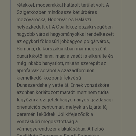
rétekkel, mocsarakkal határolt terület volt. A
Szigetközben mindössze két úrbéres
mezővároska, Hédervár és Halászi
helyezkedett el. A Csallóköz északi végében
nagyobb városi hagyományokkal rendelkezett
az egykori földesúri jobbágyos polgárváros,
Somorja, de korszakunkban már megszűnt
dunai kikötő lenni, majd a vasút is elkerülte és
még inkább hanyatlott, miután szerepét az
aprófalvak sorából a századfordulón
kiemelkedő, központi fekvésű
Dunaszerdahely vette át. Ennek vonzásköre
azonban korlátozott maradt, mert nem tudta
legyőzni a szigetek hagyományos gazdasági
orientációs centrumait, melyek a vízjárta táj
peremén feküdtek. Jól kifejeződik a
vonzásköri megosztottság a
vármegyerendszer alakulásában. A Felső-