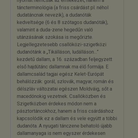
nyomát nemcsak az emlékezet, hanem a
táncterminológia (a friss csárdást pl. néhol
dudatáncnak nevezik), a dudanóták
kedveltsége (6 és 8 szótagos dudanóták),
valamint a duda-zene hegedűn való
utánzásának szokása is megőrizte.
Legjellegzetesebb csallóközi-szigetközi
dudanótánk a „Tikálláson, ludálláson…”
kezdetű dallam, a 16. században feljegyzett
első hajdútánc dallamnak ma élő formája. E
dallamcsalád tagjai egész Kelet-Európát
behálózzák: gorál, szlovák, magyar, román és
délszláv változatai egészen Moldváig, sőt a
macedónokig vezetnek. Csallóközben és
Szigetközben érdekes módon nem a
pásztortáncokhoz, hanem a friss csárdáshoz
kapcsolódik ez a dallam és vele együtt a többi
dudanóta. A nyugati tánczene behatoló újabb
dallamanyaga is nem egyszer érdekesen