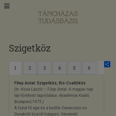
Szigetköz
1
2
3
4
5
6
7
Share
Filep Antal: Szigetköz, Kis-Csallóköz
(In: Kósa László – Filep Antal: A magyar nép
táji-történeti tagolódása. Akadémiai Kiadó,
Budapest,1975.)
A Duna fő ága és a belőle Dunacsúny és
Dunakiliti között kiágazó, Véneknél