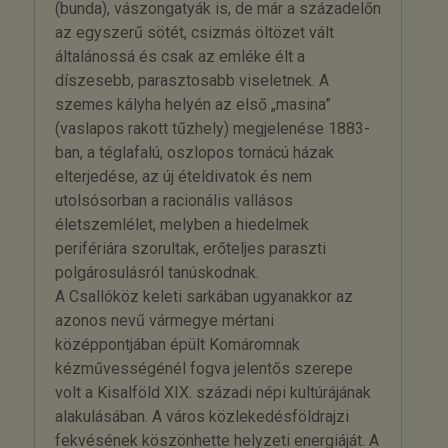
(bunda), vászongatyák is, de már a századelőn
az egyszerű sötét, csizmás öltözet vált
általánossá és csak az emléke élt a
díszesebb, parasztosabb viseletnek. A
szemes kályha helyén az első „masina”
(vaslapos rakott tűzhely) megjelenése 1883-
ban, a téglafalú, oszlopos tornácú házak
elterjedése, az új ételdivatok és nem
utolsósorban a racionális vallásos
életszemlélet, melyben a hiedelmek
perifériára szorultak, erőteljes paraszti
polgárosulásról tanúskodnak.
A Csallóköz keleti sarkában ugyanakkor az
azonos nevű vármegye mértani
középpontjában épült Komáromnak
kézművességénél fogva jelentős szerepe
volt a Kisalföld XIX. századi népi kultúrájának
alakulásában. A város közlekedésföldrajzi
fekvésének köszönhette helyzeti energiáját. A