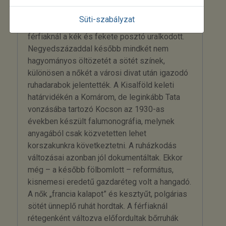
és szarvasmarha-tenyésztéssel foglalkozó új
irány. Az 1870-es évek végén a Győr környéki
Süti-szabályzat
parasztok hagyományos viseletében a
férfiaknál a kék és fekete posztó uralkodott.
Negyedszázaddal később mindkét nem
hagyományos öltözetét a sötét színek,
különösen a nőkét a városi divat után igazodó
ruhadarabok jelentették. A Kisalföld keleti
határvidékén a Komárom, de leginkább Tata
vonzásába tartozó Kocson az 1930-as
években készült falumonográfia, melynek
anyagából csak közvetetten lehet
korszakunkra következtetni. A ruházkodás
változásai azonban jól dokumentáltak. Ekkor
még – a később fölbomlott – református,
kisnemesi eredetű gazdaréteg volt a hangadó.
A nők „francia kalapot” és kesztyűt, polgárias
sötét ünneplő ruhát hordtak. A férfiaknál
rétegenként változva előfordultak bőrruhák