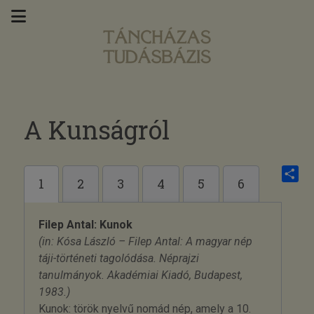
A Kunságról
1
2
3
4
5
6
Share
Filep Antal: Kunok
(in: Kósa László – Filep Antal: A magyar nép
táji-történeti tagolódása. Néprajzi
tanulmányok. Akadémiai Kiadó, Budapest,
1983.)
Kunok: török nyelvű nomád nép, amely a 10.