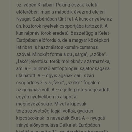
sz. végén Kínában, Peking észak-keleti
előterében, majd a második évezred elején
Nyugat-Szibériában tűnt fel. A kunok nyelve az
ún. köztörök nyelvek csoportjába tartozott. A
kun népnév török eredetű, összefügg a Kelet-
Európában előforduló, de a magyar középkori
latinban is használatos kumán-cumanus
szóval. Mindkét forma a qu „sárga”, „szőke”,
„fakó” jelentésű török melléknév származéka,
ami a ~ jellemző antropológiai sajátosságaira
utalhatott. A ~ egyik ágának sári, szári
csoportneve is a „fakó”, „szőke” fogalom
szinonímája volt. A ~ e jellegzetessége adott
egyéb nyelvekben is alapot a
megnevezésükre. Mivel a kipcsak
törzsszövetség tagjai voltak, gyakran
kipcsákoknak is nevezték őket. A ~ nyugati
irányú előnyomulása Délkelet-Európában