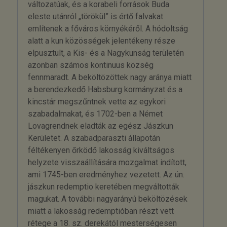
változatúak, és a korabeli források Buda
eleste utánról „törökül” is értő falvakat
említenek a főváros környékéről. A hódoltság
alatt a kun közösségek jelentékeny része
elpusztult, a Kis- és a Nagykunság területén
azonban számos kontinuus község
fennmaradt. A beköltözöttek nagy aránya miatt
a berendezkedő Habsburg kormányzat és a
kincstár megszűntnek vette az egykori
szabadalmakat, és 1702-ben a Német
Lovagrendnek eladták az egész Jászkun
Kerületet. A szabadparaszti állapotán
féltékenyen őrködő lakosság kiváltságos
helyzete visszaállítására mozgalmat indított,
ami 1745-ben eredményhez vezetett. Az ún.
jászkun redemptio keretében megváltották
magukat. A további nagyarányú beköltözések
miatt a lakosság redemptióban részt vett
rétege a 18. sz. derekától mesterségesen