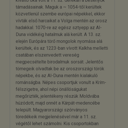
kiváltó oka volt a 11. sz. derekán a besenyők
támadásainak. Maguk a ~ 1054-től kerültek
közvetlenül szembe európai népekkel, ekkor
vívták első harcaikat a Volga mentén az orosz
hadakkal. 1070-re az egész sztyepp az Al-
Duna vidékéig hatalmuk alá került. A 13. sz.
elején Európára törő mongolok nyomása alá
kerültek, és az 1223-ban vívott Kalkha melletti
csatában elszenvedett vereség
megpecsételte birodalmuk sorsát. Jelentős
tömegeik olvadtak be az oroszországi török
népekbe, és az Al-Duna mentén kialakuló
románságba. Népes csoportjuk vonult a Krím-
félszigetre, ahol népi önállóságukat
megőrizték, jelentékeny részük Moldvába
húzódott, majd onnét a Kárpát-medencébe
települt. Magyarországi szórványos
töredékeik megjelenésével már a 11. sz.
végétől lehet számolni. Kis csoportokban