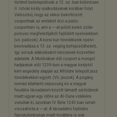
történő betelepülésük a 12. sz.-ban különösen
II. István király uralkodásának korában folyt.
Valószínű, hogy az ekkor beköltözött
csoportnak az emlékét őrzi a palóc
csoportnév is, ami a ~-at jelölő keleti szláv
polovec megfelelőjéből fejlődött nyelvünkben.
(vö. palócok). A korai kun töredékeink nyelvi
beolvadása a 13. sz. végéig befejeződhetett,
így sorsuk alakulásáról nincsenek közvetlen
adataink. A Moldvában élő csoport a mongol
hadjáratok elől 1239-ben a magyar királytól
kért engedély alapján az Alföldre települt jász
töredékekkel együtt. (Vö. jászok). A pogány,
nomád állattartó népesség és a magyar
feudális társadalom között támadt súrlódások
miatt ugyan egy időre az Al-Duna vidékére
vonultak ki, azonban IV. Béla 1243-ban ismét
visszahívta a ~-at. A társadalmi fejlődés
fáziskülönbsége miatt továbbra is sok