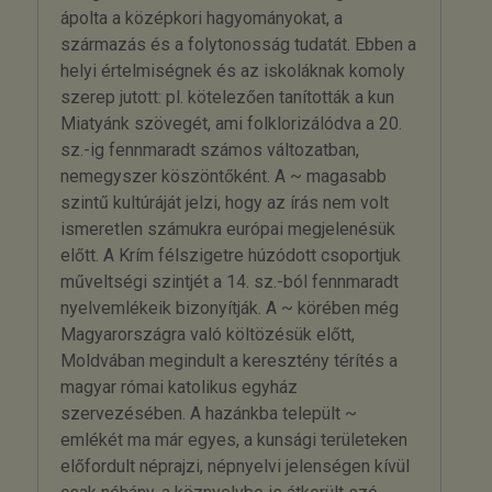
ápolta a középkori hagyományokat, a
származás és a folytonosság tudatát. Ebben a
helyi értelmiségnek és az iskoláknak komoly
szerep jutott: pl. kötelezően tanították a kun
Miatyánk szövegét, ami folklorizálódva a 20.
sz.-ig fennmaradt számos változatban,
nemegyszer köszöntőként. A ~ magasabb
szintű kultúráját jelzi, hogy az írás nem volt
ismeretlen számukra európai megjelenésük
előtt. A Krím félszigetre húzódott csoportjuk
műveltségi szintjét a 14. sz.-ból fennmaradt
nyelvemlékeik bizonyítják. A ~ körében még
Magyarországra való költözésük előtt,
Moldvában megindult a keresztény térítés a
magyar római katolikus egyház
szervezésében. A hazánkba települt ~
emlékét ma már egyes, a kunsági területeken
előfordult néprajzi, népnyelvi jelenségen kívül