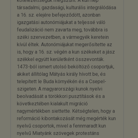
kötelezettségük megszűnt. A kun nép
társadalmi, gazdasági, kulturális integrálódása
a 16. sz. elejére befejeződött, azonban
igazgatási autonómiájukat a teljessé váló
feudalizáció nem zavarta meg, továbbra is
széki szervezetben, a vármegyék keretein
kívül éltek. Autonómiájukat megerősítette az
is, hogy a 16. sz. végén a kun székeket a jász
székkel együtt kerületként összevonták.
1473-ból ismert utolsó beköltöző csoportjuk,
akiket állítólag Mátyás király hívott be, és
telepített le Buda környékén és a Csepel-
szigeten. A magyarországi kunok nyelvi
beolvadását a törökkori pusztítások és a
következtében kialakult migráció
nagymértékben siettette. Kétségtelen, hogy a
reformáció kibontakozását még megérték kun
nyelvű csoportok, mivel a fennmaradt kun
nyelvű Miatyánk szövegek protestáns