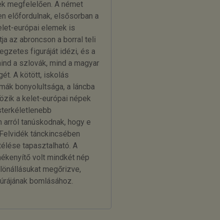
nek megfelelően. A német
n előfordulnak, elsősorban a
elet-európai elemek is
ja az abroncson a borral teli
gzetes figuráját idézi, és a
ind a szlovák, mind a magyar
t. A kötött, iskolás
mák bonyolultsága, a láncba
özik a kelet-európai népek
terkéletlenebb
m arról tanúskodnak, hogy e
 Felvidék tánckincsében
élése tapasztalható. A
kenyítő volt mindkét nép
ülönállásukat megőrizve,
úrájának bomlásához.