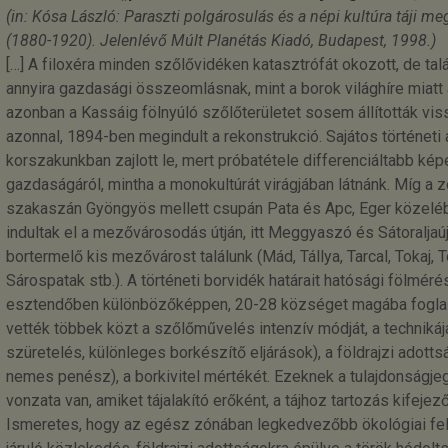
(in: Kósa László: Paraszti polgárosulás és a népi kultúra táji
(1880-1920). Jelenlévő Múlt Planétás Kiadó, Budapest, 1998.)
[…] A filoxéra minden szőlővidéken katasztrófát okozott, de ta
annyira gazdasági összeomlásnak, mint a borok világhíre miatt 
azonban a Kassáig fölnyúló szőlőterületet sosem állították vis
azonnal, 1894-ben megindult a rekonstrukció. Sajátos történeti
korszakunkban zajlott le, mert próbatétele differenciáltabb képe
gazdaságáról, mintha a monokultúrát virágjában látnánk. Míg a 
szakaszán Gyöngyös mellett csupán Pata és Apc, Eger közelé
indultak el a mezővárosodás útján, itt Meggyaszó és Sátoraljaúj
bortermelő kis mezővárost találunk (Mád, Tállya, Tarcal, Tokaj, 
Sárospatak stb.). A történeti borvidék határait hatósági fölmér
esztendőben különbözőképpen, 20-28 községet magába fogla
vették többek közt a szőlőművelés intenzív módját, a techniká
szüretelés, különleges borkészítő eljárások), a földrajzi adotts
nemes penész), a borkivitel mértékét. Ezeknek a tulajdonságj
vonzata van, amiket tájalakító erőként, a tájhoz tartozás kife
Ismeretes, hogy az egész zónában legkedvezőbb ökológiai fel