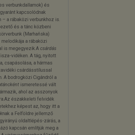
res verbunkdallamok) és
egyaránt kapcsolódnak
– a rábaközi verbunkhoz is.
ezető és a tánc közbeni
 körverbunk (Marhaňska)
 melodikája a rábaközi
al is megegyezik.A
csárdás
sza-vidéken. A tág, nyitott
sa, csapásolása, a hármas
zavidéki csárdásstílussal
. A bodrogközi Cigándról a
táncként
ismeretessé vált
ármazik, ahol az asszonyok
a.Az északkeleti felvidék
etekhez képest az, hogy itt a
ók
nak a Felföldre jellemző
gyirányú oldaltlépés-zárás, a
kázó kapcsán említjük meg a