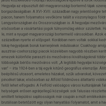
járuló közlekedés-földrajzi adottságokra épülve a török hódoltsá
Hegyalja az elpusztult dél-magyarországi bortermő tájak szer
borgazdaságában. A XVI-XVII. században nagy jelentőségre tet
piacon, hanem folyamatos vevőkörre talált a viszonylagos föld
Lengyelországban és Oroszországban is. A hegyaljai mezőváro
elsősorban a vásártartási jogok túlnyomólag ekkor születtek. Ha
le, mint a nyugat-magyarországi bortermelő városokban. Azok eg
században nyerte el előjogait. Korábban nem voltak sokkal ked
tokaj-hegyaljaiak boruk karrierjének indulásakor. Csakhogy amí
ausztriai-csehországi piacok közelében nagyobb részben kerítet
emezek különféle paraszti és mezővárosi kiváltságoknál többre
többségük bérlős mezőváros volt. „A legtöbb hegyaljai község
van” – írta 1924-ben a táj egyik kitűnő geográfus elemzője. Állí
beépítésű utcasort, emeletes házakat, szűk udvarokat, kövezett
pincéket takar, elsősorban az Alföld földműves állattartó vidéke
felől lehet elfogadni. A Felföld valóságos városi kultúrájának f
helységek erősen agrárjellegű községek sok falusias részlett
említett települési sajátosságok már csupán a múlt emlékeiként 
brutálisan betetőzött egy olyan hanyatlási folyamatot, amit a 