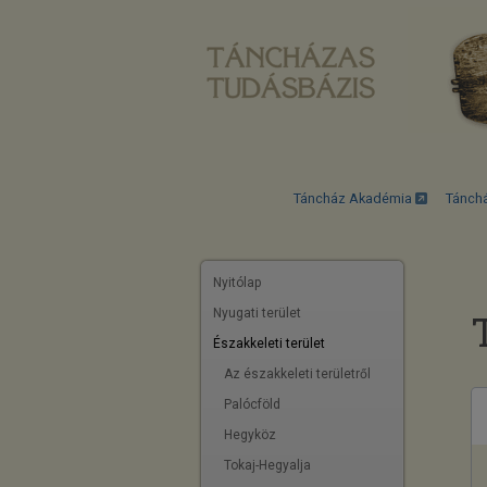
Táncház Akadémia
Tánch
Nyitólap
Nyugati terület
Északkeleti terület
Az északkeleti területről
Palócföld
Hegyköz
Tokaj-Hegyalja