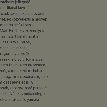
entékeny jellegadó
érhódítását követő
kvésük szerint különbözően
amelyek közvetlenül a hegyek
ó meg rét szűkében
a, Mád, Erdőbénye). Amelyek
s határt bírtak, mint a
laszliszka, Tarcal,
 monokultúrásan
aljaújhely a vidék
zékhely volt, Tokaj járási
bb nem földműves lakossága
sét, a termelési technika
t meg, mint a bodnárság és a
m összetételét is. A
osok, kapások apró parcelláit
okok helyébe azonban idegen
rekonstrukció folyamata