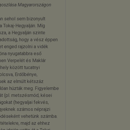
 megoszlása Magyarországon
lán sehol sem bizonyult
a Tokaj-Hegyalján. Míg
sza, a Hegyalján szinte
 adottság, hogy a vész éppen
t enged rajzolni a vidék
zóna nyugatabbra eső
ben Verpelét és Maklár
hely között tucatnyi
Tolcsva, Erdőbénye,
ések az elmúlt kétszáz
lóan húzták meg. Figyelembe
ját (pl. metszésmód, kései
ágokat (hegyaljai fekvés,
egyeknek számos néprajzi
jeződéseként vehetünk számba.
tételekre, majd az ehhez