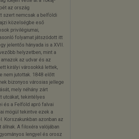
g idején vette át a Tokaj-
epét az ország
t szert nemcsak a belföldi
rajzi közelségbe eső
sok privilégiumai,
sonló folyamat játszódott itt
y jelentős hányada is a XVII.
vezőbb helyzetben, mint a
g amazok az udvar és az
t királyi városokká lettek,
 nem jutottak. 1848 előtt
nek bizonyos városias jellege
tását, mely néhány zárt
 utcákat, tekintélyes
i és a Felföld apró falvai
alai mögül tekintve ezek a
el. Korszakunkban azonban az
állnak. A filoxéra valójában
hagyományos lengyel és orosz