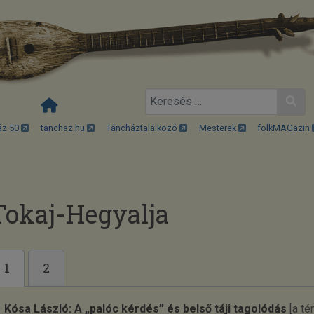
Keresés
áz 50
tanchaz.hu
Táncháztalálkozó
Mesterek
folkMAGazin
Tokaj-Hegyalja
1
2
Kósa László: A „palóc kérdés” és belső táji tagolódás
[a té