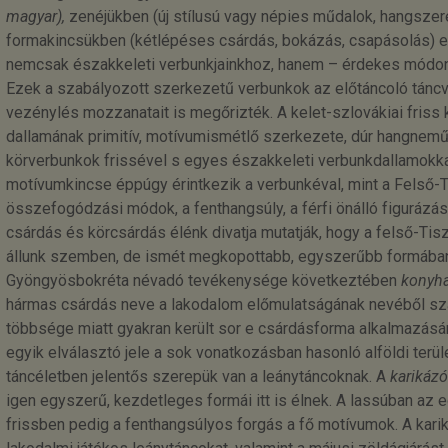
magyar),
zenéjükben (új stílusú vagy népies műdalok, hangsze
formakincsükben (kétlépéses csárdás, bokázás, csapásolás) 
nemcsak északkeleti verbunkjainkhoz, hanem – érdekes módon 
Ezek a szabályozott szerkezetű verbunkok az előtáncoló táncv
vezénylés mozzanatait is megőrizték. A kelet-szlovákiai friss
dallamának primitív, motívumismétlő szerkezete, dúr hangnemű
körverbunkok frissével s egyes északkeleti verbunkdallamokk
motívumkincse éppúgy érintkezik a verbunkéval, mint a Felső-Ti
összefogódzási módok, a fenthangsúly, a férfi önálló figurázá
csárdás és körcsárdás élénk divatja mutatják, hogy a felső-Tis
állunk szemben, de ismét megkopottabb, egyszerűbb formában
Gyöngyösbokréta névadó tevékenysége következtében
konyha
hármas csárdás neve a lakodalom előmulatságának nevéből sz
többsége miatt gyakran került sor e csárdásforma alkalmazásár
egyik elválasztó jele a sok vonatkozásban hasonló alföldi terül
táncéletben jelentős szerepük van a leánytáncoknak. A
karikáz
igen egyszerű, kezdetleges formái itt is élnek. A lassúban az e
frissben pedig a fenthangsúlyos forgás a fő motívumok. A kari