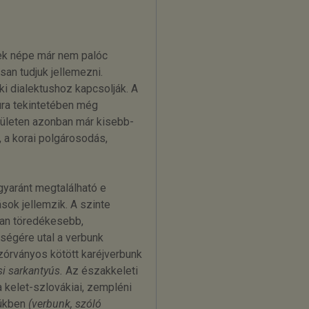
ek népe már nem palóc
san tudjuk jellemezni.
i dialektushoz kapcsolják. A
túra tekintetében még
rületen azonban már kisebb-
 a korai polgárosodás,
gyaránt megtalálható e
sok jellemzik. A szinte
ban töredékesebb,
ségére utal a verbunk
órványos kötött karéjverbunk
i sarkantyús.
Az északkeleti
 kelet-szlovákiai, zempléni
sükben
(verbunk, szóló