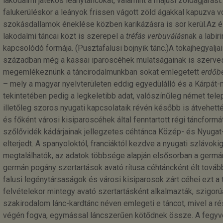
lakodalmi játékos leánytáncokat, valamint a májusi zöldágjárás
falukerüléskor a leányok frissen vágott zöld ágakkal kapuzva vo
szokásdallamok éneklése közben karikázásra is sor kerül.Az é
lakodalmi táncai közt is szerepel a
tréfás verbuválás
nak a labir
kapcsolódó formája. (Pusztafalusi bojnyik tánc.)A tokajhegyalja
században még a kassai iparoscéhek mulatságainak is szerves r
megemlékeznünk a táncirodalmunkban sokat emlegetett
erdőb
– mely a magyar nyelvterületen eddig egyedülálló és a Kárpát-
tekintetében pedig a legkeletibb adat, valószínűleg német telep
illetőleg szoros nyugati kapcsolataik révén később is átvehett
és főként városi kisiparoscéhek által fenntartott régi táncformát
szőlővidék kádárjainak jellegzetes céhtánca Közép- és Nyugat
elterjedt. A spanyoloktól, franciáktól kezdve a nyugati szlávok
megtalálhatók, az adatok többsége alapján elsősorban a germá
germán pogány szertartások avató rítusa céhtáncként élt továb
falusi legénytársaságok és városi kisiparosok zárt céhei ezt a 
felvételekor mintegy avató szertartásként alkalmazták, szigor
szakirodalom lánc-kardtánc néven emlegeti e táncot, mivel a r
végén fogva, egymással láncszerűen kötődnek össze. A fegy