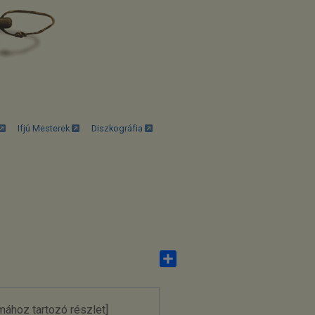
Ifjú Mesterek
Diszkográfia
Share
mához tartozó részlet]