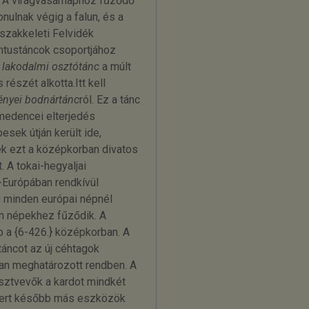
t. A virágvasárnaphoz fűződő
nulnak végig a falun, és a
szakkeleti Felvidék
intustáncok csoportjához
i
lakodalmi osztótánc
a múlt
észét alkotta.Itt kell
ényei bodnártánc
ról. Ez a tánc
medencei elterjedés
esek útján került ide,
ék ezt a középkorban divatos
. A tokai-hegyaljai
-Európában rendkívül
ig minden európai népnél
n népekhez fűződik. A
b a {6-426.} középkorban. A
táncot az új céhtagok
úan meghatározott rendben. A
észtvevők a kardot mindkét
vert később más eszközök