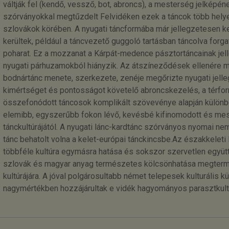
váltják fel (kendő, vessző, bot, abroncs), a mesterség jelképé
szórványokkal megtűzdelt Felvidéken ezek a táncok több helye
szlovákok körében. A nyugati táncformába már jellegzetesen k
kerültek, például a táncvezető guggoló tartásban táncolva forgat
poharat. Ez a mozzanat a Kárpát-medence pásztortáncainak jelle
nyugati párhuzamokból hiányzik. Az átszíneződések ellenére m
bodnártánc menete, szerkezete, zenéje megőrizte nyugati jellegé
kimértséget és pontosságot követelő abroncskezelés, a térfor
összefonódott táncosok komplikált szövevénye alapján különb
elemibb, egyszerűbb fokon lévő, kevésbé kifinomodott és mes
tánckultúrájától. A nyugati lánc-kardtánc szórványos nyomai ne
tánc behatolt volna a kelet-európai tánckincsbe.Az északkeleti
többféle kultúra egymásra hatása és sokszor szervetlen együtt
szlovák és magyar anyag természetes kölcsönhatása megtermé
kultúrájára. A jóval polgárosultabb német telepesek kulturális k
nagymértékben hozzájárultak e vidék hagyományos parasztkult