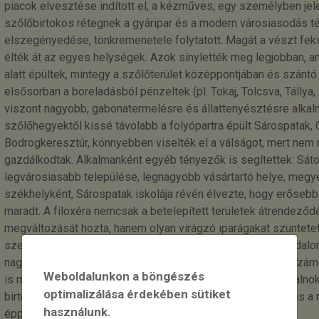
piacok elvesztése indított el, a kézműves, egy személyben jel
szőlőbirtokos rétegnek a gyáripar és a modern városiasodás t
elszegényedése, tönkremenetele folytatott. Magát a vészt fe
élték át az egyes helységek. Azok sínylették meg legjobban, 
alatt épültek, mintegy a szőlőterület középpontjában és szánt
elsősorban a boreladásból pénzeltek (pl. Tokaj, Tolcsva, Tálly
viszont nagyobb, gabonatermelésre és állattenyésztésre alkalma
szőlőhegyektől kissé távolabb a folyópartra épült Sárospatak, O
Bodrogkeresztúr, könnyebben viselték el a válságot, mert nem
gazdálkodtak. Alkalmanként egyéb tényezők is segítettek: Sátor
legvárosiasabb települése, legnagyobb vásártartó helye, megyes
székhelyként, Sárospatak iskolája révén élvezte, hogy erőse
maradt. A filoxéra nemcsak a betelepített területek átrendeződé
megváltozását hozta, hanem olyan virágzó iparágakat szüntetet
szeszfőzés (törkölyből), átalakította a szőlőbirtokos társadalo
nagybirtok súlya változatlanul megmaradt, mellettük a napszám
Weboldalunkon a böngészés
is megtaláljuk, a régi mezővárosi szőlőbirtokosok és hivataln
optimalizálása érdekében sütiket
birtokosok, tőkések, borkereskedők léptek. Az átalakulás és a 
használunk.
éppen korszakunk végén fejeződött be.