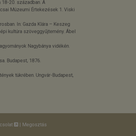
 a 18-20. században. A
locsai Múzeumi Értekezések 1. Viski
rosban. In: Gazda Klára – Keszeg
épi kultúra szöveggyűjtemény. Ábel
órhagyományok Nagybánya vidékén.
sa. Budapest, 1876.
tények tükrében. Ungvár-Budapest,
csolat
|
Megosztás