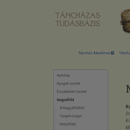
Táncház Akadémia
Tánch
Nyitólap
Nyugati terület
Északkeleti terület
Nagyalföld
K
A Nagyalföldről
(i
Csepel-sziget
Ki
Matyóföld
Má