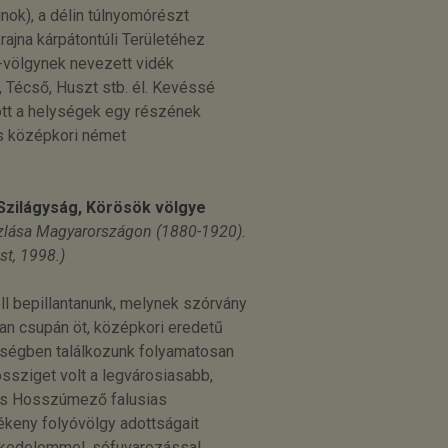
nok), a délin túlnyomórészt
ajna kárpátontúli Területéhez
a-völgynek nevezett vidék
 Técső, Huszt stb. él. Kevéssé
ott a helységek egy részének
és középkori német
 Szilágyság, Körösök völgye
oszlása Magyarországon (1880-1920).
st, 1998.)
ll bepillantanunk, melynek szórvány
an csupán öt, középkori eredetű
ységben találkozunk folyamatosan
sziget volt a legvárosiasabb,
 és Hosszúmező falusias
keny folyóvölgy adottságait
skedelemmel, sófuvarozással