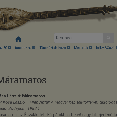
Keresés
áz 50
tanchaz.hu
Táncháztalálkozó
Mesterek
folkMAGazin
Máramaros
ósa László: Máramaros
n: Kósa László – Filep Antal: A magyar nép táji-történeti tagoló
adó, Budapest, 1983.)
ramaros: az Északkeleti-Kárpátokban fekvő nagy kiterjedésű táj