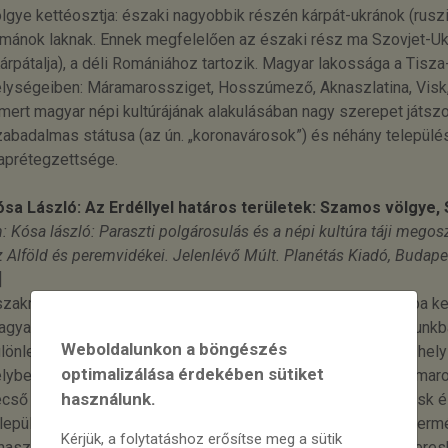
lgye kettéosztja: északi nagyobbik részén kárpát-ukránok (ruszi
mánok laknak. Ennek megfelelően az északi rész ma Szovjet-Ukr
árpátalja), a déli Romániához tartozik. Magyar lakossága a Tisz
lységeiben: Máramarossziget, Hosszúmező, Aknaszlatina, Visk,
mert magyar népi kultúrájának alakulásában nagy szerepet játsz
abadalmas státusa (az ún. „koronavárosok”) és néhány települ
aprétegzettsége.
ósa László: Az Erdéllyel határos területek: Szamos völgye,
n: Kósa lászló: Paraszti polgárosulás és a népi kultúra táji meg
 Alföld és peremvidékei. Jelenlévő Múlt. Planétás Kiadó, Budape
]
zakról délre haladva először a Tisza völgyébe, Máramarosba ke
gyarságáról azonban alig van néprajzi ismeretünk. Korszakunkb
Weboldalunkon a böngészés
lönleges jogállásuk után hajdan koronavárosoknak nevezett hel
optimalizálása érdekében sütiket
lyben lakó, nagyobb magyar népességgel. Ezek közül Máramaros
használunk.
cső és Huszt határozottan mezővárosi jelleget őrző, míg Visk
lepülések voltak. Korszakunk kezdetén ezek a magyarok a termé
Kérjük, a folytatáshoz erősítse meg a sütik
használva földműveléssel, vízmenti gyümölcsökkel, cserekere