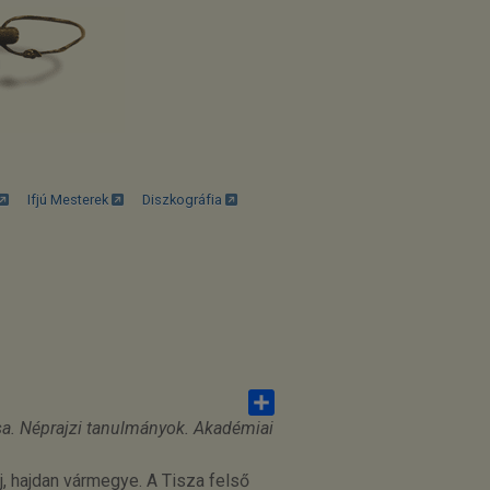
Ifjú Mesterek
Diszkográfia
dása. Néprajzi tanulmányok. Akadémiai
Share
, hajdan vármegye. A Tisza felső