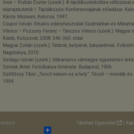
Imre – Kisbán Eszter (szerk.): A táplálkozáskultúra változásai
néprajzkutatók I. Táplálkozási Konferenciájának előadásai. Ka
Károly Múzeum, Kalocsa, 1997.
Csupor István: Rituális edényhasználat Szatmárban és Márama
Vilmos – Pozsony Ferenc – Tánczos Vilmos (szerk.): Magyar n
Kiadó, Kolozsvár, 2008. 346-360. oldal
Magyar Zoltán (szerk.): Tatárok, betyárok, bányarémek. Folkl
Nagybánya, 2010.
Szilágyi István (szerk.): Máramaros vármegye egyetemes leírá
Szmink Antal: Felsőbánya története. Budapest, 1906.
Szőllőssy Tibor: „Teccő nekem ez a hely”. Técső – mondák és 
1994.
ásbázis
Tánchaz Egyesület
|
Kap