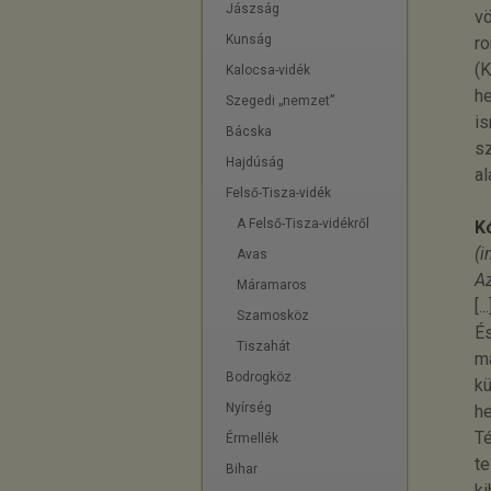
Jászság
vö
Kunság
ro
(K
Kalocsa-vidék
he
Szegedi „nemzet”
is
Bácska
sz
Hajdúság
al
Felső-Tisza-vidék
A Felső-Tisza-vidékről
K
(i
Avas
Az
Máramaros
[...
Szamosköz
És
Tiszahát
ma
Bodrogköz
kü
Nyírség
he
Té
Érmellék
te
Bihar
ki