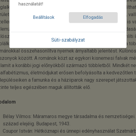
használatát!
glalkoztak. Házuk tája és viseletük pontosan párhuzamba állítha
rületek korabeli állapotával. Leírójuk kiemeli „jó erkölcsüket”, va
Beállítások
Elfogadás
ellemük épségét, ami közvetetten a polgárosulás hiányáról is va
llemzőjük hasonló képet mutat, de már megjegyzi, hogy gazdaság
lószínűleg korszerűbb eszközhasználatot érthetett, megemlíti í
Süti-szabályzat
plálkozásuk elfogadható színvonalát. Ezek a tulajdonságok a tö
mánokkal összehasonlítva nyernek árnyaltabb jelentést. Különöse
szonyok között. A románok közt az egykori kisnemesi falvak mé
lamit a korábbi jogi előnyökből származó többletből. Mindkét 
alfabétizmus, életmódjukat erősen befolyásolta a kedvezőtlen t
lepüléseiken a famunka és a háziiparok nagy szerepet játszott
inte teljes egészében maguk állították elő.
rodalom
Bélay Vilmos: Máramaros megye társadalma és nemzetiségei. 
század elejéig. Budapest, 1943.
Csupor István: Hétköznapi és ünnepi edényhasználat Szatmár