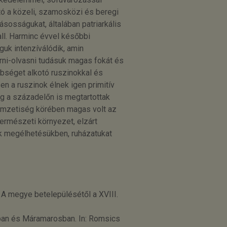
tó a közeli, szamosközi és beregi
llásosságukat, általában patriarkális
ll. Harminc évvel későbbi
uk intenzíválódik, amin
rni-olvasni tudásuk magas fokát és
bbséget alkotó ruszinokkal és
n a ruszinok élnek igen primitív
g a századelőn is megtartottak
nemzetiség körében magas volt az
ermészeti környezet, elzárt
ak megélhetésükben, ruházatukat
A megye betelepülésétől a XVIII.
ban és Máramarosban. In: Romsics