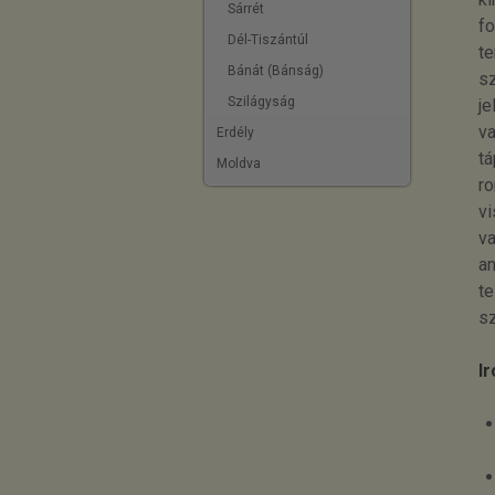
Sárrét
fo
Dél-Tiszántúl
te
Bánát (Bánság)
sz
Szilágyság
je
va
Erdély
tá
Moldva
ro
vi
va
an
te
sz
I