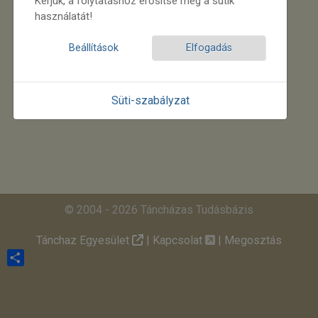
Kérjük, a folytatáshoz erősítse meg a sütik
használatát!
Beállítások
Elfogadás
Süti-szabályzat
© 2004 - 2026 Táncházas Tudásbázis
Tánchaz Egyesület
|
Kapcsolat
|
Megosztás
Share