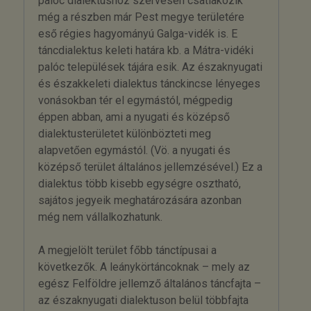
palóc dialektushoz szervesen csatlakozik
még a részben már Pest megye területére
eső régies hagyományú Galga-vidék is. E
táncdialektus keleti határa kb. a Mátra-vidéki
palóc települések tájára esik. Az északnyugati
és északkeleti dialektus tánckincse lényeges
vonásokban tér el egymástól, mégpedig
éppen abban, ami a nyugati és középső
dialektusterületet különbözteti meg
alapvetően egymástól. (Vö. a nyugati és
középső terület általános jellemzésével.) Ez a
dialektus több kisebb egységre osztható,
sajátos jegyeik meghatározására azonban
még nem vállalkozhatunk.
A megjelölt terület főbb tánctípusai a
következők. A leánykörtáncoknak – mely az
egész Felföldre jellemző általános táncfajta –
az északnyugati dialektuson belül többfajta