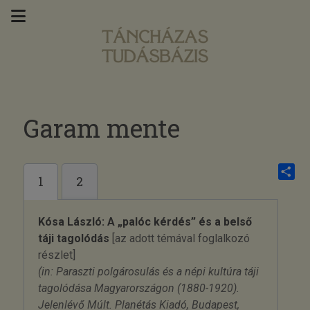
Garam mente
1
2
Share
Kósa László: A „palóc kérdés” és a belső
táji tagolódás
[az adott témával foglalkozó
részlet]
(in: Paraszti polgárosulás és a népi kultúra táji
tagolódása Magyarországon (1880-1920).
Jelenlévő Múlt. Planétás Kiadó, Budapest,