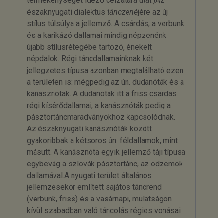
termékenységet idéző célzatára utal.)Az
északnyugati dialektus
tánczené
jére az új
stílus túlsúlya a jellemző. A csárdás, a verbunk
és a karikázó dallamai mindig népzenénk
újabb stílusrétegébe tartozó, énekelt
népdalok. Régi táncdallamainknak két
jellegzetes típusa azonban megtalálható ezen
a területen is: mégpedig az ún. dudanóták és a
kanásznóták. A dudanóták itt a friss csárdás
régi kísérődallamai, a kanásznóták pedig a
pásztortáncmaradványokhoz kapcsolódnak.
Az északnyugati kanásznóták között
gyakoribbak a kétsoros ún. féldallamok, mint
másutt. A kanásznóta egyik jellemző táji típusa
egybevág a szlovák pásztortánc, az odzemok
dallamával.A nyugati terület általános
jellemzésekor említett sajátos táncrend
(verbunk, friss) és a vasárnapi, mulatságon
kívül szabadban való táncolás régies vonásai