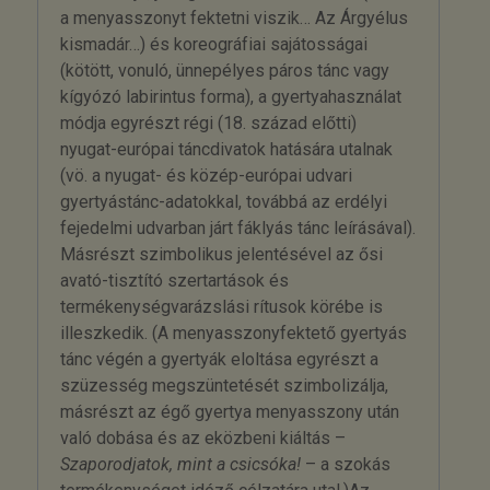
a menyasszonyt fektetni viszik… Az Árgyélus
kismadár…) és koreográfiai sajátosságai
(kötött, vonuló, ünnepélyes páros tánc vagy
kígyózó labirintus forma), a gyertyahasználat
módja egyrészt régi (18. század előtti)
nyugat-európai táncdivatok hatására utalnak
(vö. a nyugat- és közép-európai udvari
gyertyástánc-adatokkal, továbbá az erdélyi
fejedelmi udvarban járt fáklyás tánc leírásával).
Másrészt szimbolikus jelentésével az ősi
avató-tisztító szertartások és
termékenységvarázslási rítusok körébe is
illeszkedik. (A menyasszonyfektető gyertyás
tánc végén a gyertyák eloltása egyrészt a
szüzesség megszüntetését szimbolizálja,
másrészt az égő gyertya menyasszony után
való dobása és az eközbeni kiáltás –
Szaporodjatok, mint a csicsóka!
– a szokás