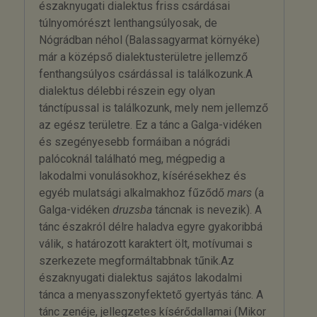
északnyugati dialektus friss csárdásai
túlnyomórészt lenthangsúlyosak, de
Nógrádban néhol (Balassagyarmat környéke)
már a középső dialektusterületre jellemző
fenthangsúlyos csárdással is találkozunk.A
dialektus délebbi részein egy olyan
tánctípussal is találkozunk, mely nem jellemző
az egész területre. Ez a tánc a Galga-vidéken
és szegényesebb formáiban a nógrádi
palócoknál található meg, mégpedig a
lakodalmi vonulásokhoz, kísérésekhez és
egyéb mulatsági alkalmakhoz fűződő
mars
(a
Galga-vidéken
druzsba
táncnak is nevezik). A
tánc északról délre haladva egyre gyakoribbá
válik, s határozott karaktert ölt, motívumai s
szerkezete megformáltabbnak tűnik.Az
északnyugati dialektus sajátos lakodalmi
tánca a menyasszonyfektető gyertyás tánc. A
tánc zenéje, jellegzetes kísérődallamai (Mikor