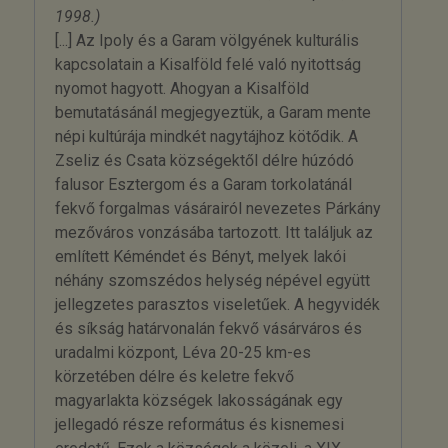
1998.)
[...] Az Ipoly és a Garam völgyének kulturális
kapcsolatain a Kisalföld felé való nyitottság
nyomot hagyott. Ahogyan a Kisalföld
bemutatásánál megjegyeztük, a Garam mente
népi kultúrája mindkét nagytájhoz kötődik. A
Zseliz és Csata községektől délre húzódó
falusor Esztergom és a Garam torkolatánál
fekvő forgalmas vásárairól nevezetes Párkány
mezőváros vonzásába tartozott. Itt találjuk az
említett Kéméndet és Bényt, melyek lakói
néhány szomszédos helység népével együtt
jellegzetes parasztos viseletűek. A hegyvidék
és síkság határvonalán fekvő vásárváros és
uradalmi központ, Léva 20-25 km-es
körzetében délre és keletre fekvő
magyarlakta községek lakosságának egy
jellegadó része református és kisnemesi