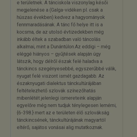
e területnek. A tánciskola viszonylag késői
megjelenése a (Galga-vidéken pl. csak a
húszas években) kedvez a hagyományok
fennmaradásának. A tánc fő helye itt is a
kocsma, de az utolsó évtizedekben még
inkább éltek a szabadban való táncolás
alkalmai, mint a Dunántúlon.Az eddigi – még
eléggé hiányos – gyűjtések alapján úgy
látszik, hogy délről észak felé haladva a
tánckincs szegényesebbé, egyszerűbbé válik,
nyugat felé viszont ismét gazdagabb. Az
északnyugati dialektus tánckultúrájában
feltételezhető szlovák színezőhatás
mibenlétét jelenlegi ismereteink alapján
egyelőre még nem tudjuk ténylegesen lemérni,
{6-398.} mert az e területen élő szlovákság
tánckincsének, tánckultúrájának magyartól
eltérő, sajátos vonásai alig mutatkoznak.