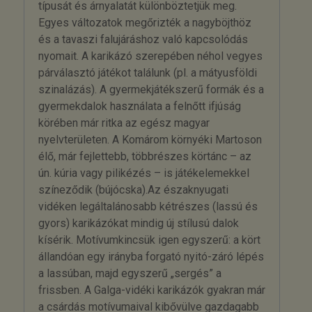
típusát és árnyalatát különböztetjük meg.
Egyes változatok megőrizték a nagyböjthöz
és a tavaszi falujáráshoz való kapcsolódás
nyomait. A karikázó szerepében néhol vegyes
párválasztó játékot találunk (pl. a mátyusföldi
szinalázás). A gyermekjátékszerű formák és a
gyermekdalok használata a felnőtt ifjúság
körében már ritka az egész magyar
nyelvterületen. A Komárom környéki Martoson
élő, már fejlettebb, többrészes körtánc – az
ún. kúria vagy pilikézés – is játékelemekkel
színeződik (bújócska).Az északnyugati
vidéken legáltalánosabb kétrészes (lassú és
gyors) karikázókat mindig új stílusú dalok
kísérik. Motívumkincsük igen egyszerű: a kört
állandóan egy irányba forgató nyitó-záró lépés
a lassúban, majd egyszerű „sergés” a
frissben. A Galga-vidéki karikázók gyakran már
a csárdás motívumaival kibővülve gazdagabb