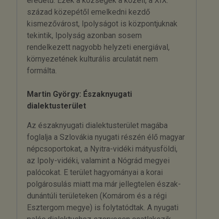
eredetű. Ezek a községek a közeli, a XIX.
század közepétől emelkedni kezdő
kismezővárost, Ipolyságot is központjuknak
tekintik, Ipolyság azonban sosem
rendelkezett nagyobb helyzeti energiával,
környezetének kulturális arculatát nem
formálta.
Martin György: Északnyugati
dialektusterület
Az északnyugati dialektusterület magába
foglalja a Szlovákia nyugati részén élő magyar
népcsoportokat, a Nyitra-vidéki mátyusföldi,
az Ipoly-vidéki, valamint a Nógrád megyei
palócokat. E terület hagyományai a korai
polgárosulás miatt ma már jellegtelen észak-
dunántúli területeken (Komárom és a régi
Esztergom megye) is folytatódtak. A nyugati