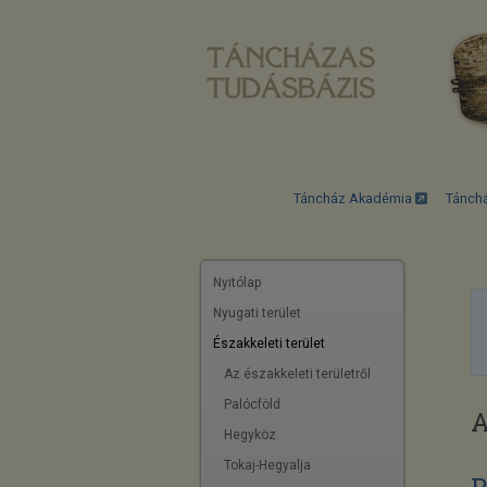
Táncház Akadémia
Tánch
Nyitólap
Nyugati terület
Északkeleti terület
Az északkeleti területről
Palócföld
A
Hegyköz
Tokaj-Hegyalja
P