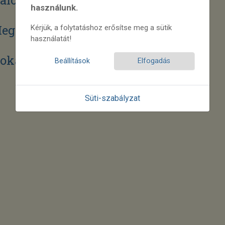
Cikkek száma: 11
használunk.
egyköz
Kérjük, a folytatáshoz erősítse meg a sütik
Cikkek száma: 1
használatát!
okaj-Hegyalja
Cikkek száma: 1
Beállítások
Elfogadás
Süti-szabályzat