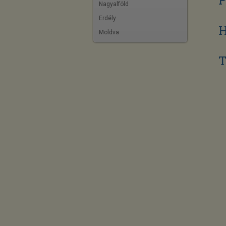
Nagyalföld
Erdély
H
Moldva
T