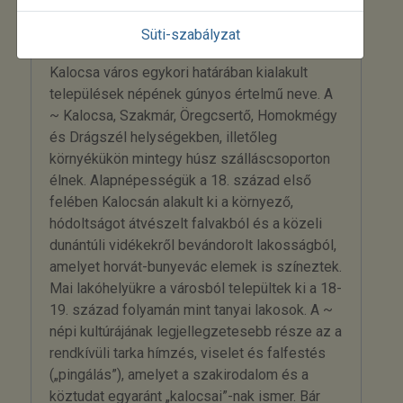
tanulmányok. Akadémiai Kiadó, Budapest,
1983.)
Süti-szabályzat
Poták: a Kalocsai Sárköz északkeleti részén
Kalocsa város egykori határában kialakult
települések népének gúnyos értelmű neve. A
~ Kalocsa, Szakmár, Öregcsertő, Homokmégy
és Drágszél helységekben, illetőleg
környékükön mintegy húsz szálláscsoporton
élnek. Alapnépességük a 18. század első
felében Kalocsán alakult ki a környező,
hódoltságot átvészelt falvakból és a közeli
dunántúli vidékekről bevándorolt lakosságból,
amelyet horvát-bunyevác elemek is színeztek.
Mai lakóhelyükre a városból települtek ki a 18-
19. század folyamán mint tanyai lakosok. A ~
népi kultúrájának legjellegzetesebb része az a
rendkívüli tarka hímzés, viselet és falfestés
(„pingálás”), amelyet a szakirodalom és a
köztudat egyaránt „kalocsai”-nak ismer. Bár