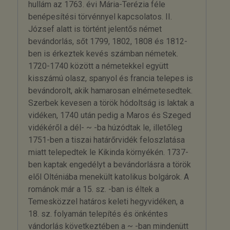
hullám az 1763. évi Mária-Terézia féle
benépesítési törvénnyel kapcsolatos. II.
József alatt is történt jelentős német
bevándorlás, sőt 1799, 1802, 1808 és 1812-
ben is érkeztek kevés számban németek.
1720-1740 között a németekkel együtt
kisszámú olasz, spanyol és francia telepes is
bevándorolt, akik hamarosan elnémetesedtek.
Szerbek kevesen a török hódoltság is laktak a
vidéken, 1740 után pedig a Maros és Szeged
vidékéről a dél- ~ -ba húzódtak le, illetőleg
1751-ben a tiszai határőrvidék feloszlatása
miatt telepedtek le Kikinda környékén. 1737-
ben kaptak engedélyt a bevándorlásra a török
elől Olténiába menekült katolikus bolgárok. A
románok már a 15. sz. -ban is éltek a
Temesközzel határos keleti hegyvidéken, a
18. sz. folyamán telepítés és önkéntes
vándorlás következtében a ~ -ban mindenütt