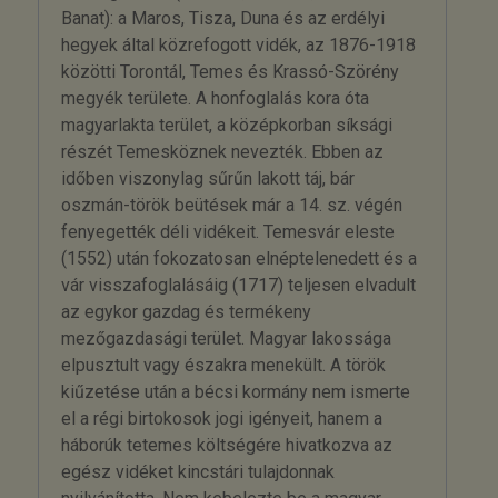
Banat): a Maros, Tisza, Duna és az erdélyi
hegyek által közrefogott vidék, az 1876-1918
közötti Torontál, Temes és Krassó-Szörény
megyék területe. A honfoglalás kora óta
magyarlakta terület, a középkorban síksági
részét Temesköznek nevezték. Ebben az
időben viszonylag sűrűn lakott táj, bár
oszmán-török beütések már a 14. sz. végén
fenyegették déli vidékeit. Temesvár eleste
(1552) után fokozatosan elnéptelenedett és a
vár visszafoglalásáig (1717) teljesen elvadult
az egykor gazdag és termékeny
mezőgazdasági terület. Magyar lakossága
elpusztult vagy északra menekült. A török
kiűzetése után a bécsi kormány nem ismerte
el a régi birtokosok jogi igényeit, hanem a
háborúk tetemes költségére hivatkozva az
egész vidéket kincstári tulajdonnak