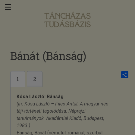
Bánát (Bánság)
1
2
Share
Kósa László: Bánság
(in: Kósa László – Filep Antal: A magyar nép
táji-történeti tagolódása. Néprajzi
tanulmányok. Akadémiai Kiadó, Budapest,
1983.)
Bánság, Bánát (németül, románul, szerbül