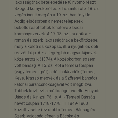
lakosságának betelepedése túlnyomó részt
Szeged környékéről és a Tiszántúlról a 18. sz.
végén indult meg és a 19. sz.-ban folyt le.
Addig elsősorban a német telepesek
beköltözését tették lehetővé a bécsi
kormányszervek. A 17-18. sz. -ra esik a ~
román és szerb lakosságának a beköltözése,
mely a keleti és középső, ill. a nyugati és déli
részét lakja. A ~ a legrégibb magyar tájnevek
közé tartozik (1374). A középkorban sosem
volt bánság. A 15. sz. -tól a temesi főispán
(vagy temesi gróf) a déli határvidék (Temes,
Keve, Krassó megyék és a Szörényi bánság)
katonai parancsnokságával volt megbízva.
Többek közt ezt a méltóságot viselte Hunyadi
János és Kinizsi Pál is. A ~ Temesi Bánság
nevet csupán 1718-1778, ill. 1849-1860
között viselte (ez utóbbi Temesi Bánság és
Szerb Vajdaság címen a Bácska és