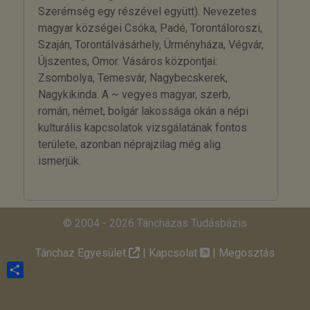
Szerémség egy részével együtt). Nevezetes
magyar községei Csóka, Padé, Torontáloroszi,
Szaján, Torontálvásárhely, Ürményháza, Végvár,
Újszentes, Omor. Vásáros központjai:
Zsombolya, Temesvár, Nagybecskerek,
Nagykikinda. A ~ vegyes magyar, szerb,
román, német, bolgár lakossága okán a népi
kulturális kapcsolatok vizsgálatának fontos
területe, azonban néprajzilag még alig
ismerjük.
© 2004 - 2026 Táncházas Tudásbázis
Tánchaz Egyesület
|
Kapcsolat
|
Megosztás
Share