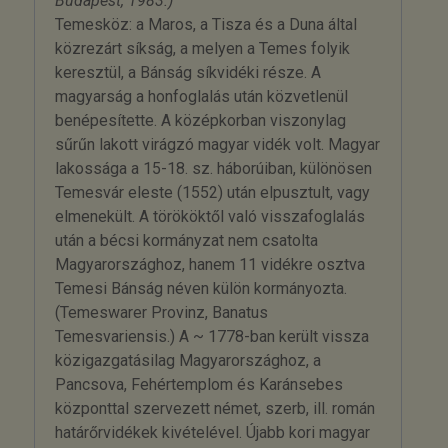
Budapest, 1983.)
Temesköz: a Maros, a Tisza és a Duna által
közrezárt síkság, a melyen a Temes folyik
keresztül, a Bánság síkvidéki része. A
magyarság a honfoglalás után közvetlenül
benépesítette. A középkorban viszonylag
sűrűn lakott virágzó magyar vidék volt. Magyar
lakossága a 15-18. sz. háborúiban, különösen
Temesvár eleste (1552) után elpusztult, vagy
elmenekült. A törököktől való visszafoglalás
után a bécsi kormányzat nem csatolta
Magyarországhoz, hanem 11 vidékre osztva
Temesi Bánság néven külön kormányozta.
(Temeswarer Provinz, Banatus
Temesvariensis.) A ~ 1778-ban került vissza
közigazgatásilag Magyarországhoz, a
Pancsova, Fehértemplom és Karánsebes
központtal szervezett német, szerb, ill. román
határőrvidékek kivételével. Újabb kori magyar