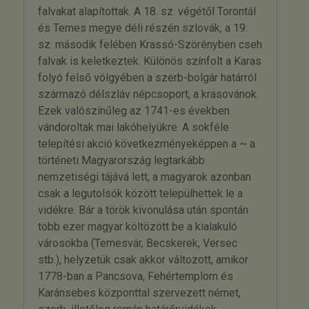
falvakat alapítottak. A 18. sz. végétől Torontál
és Temes megye déli részén szlovák, a 19.
sz. második felében Krassó-Szörényben cseh
falvak is keletkeztek. Különös színfolt a Karas
folyó felső völgyében a szerb-bolgár határról
származó délszláv népcsoport, a krasovánok.
Ezek valószínűleg az 1741-es években
vándoroltak mai lakóhelyükre. A sokféle
telepítési akció következményeképpen a ~ a
történeti Magyarország legtarkább
nemzetiségi tájává lett, a magyarok azonban
csak a legutolsók között települhettek le a
vidékre. Bár a török kivonulása után spontán
több ezer magyar költözött be a kialakuló
városokba (Temesvár, Becskerek, Versec
stb.), helyzetük csak akkor változott, amikor
1778-ban a Pancsova, Fehértemplom és
Karánsebes központtal szervezett német,