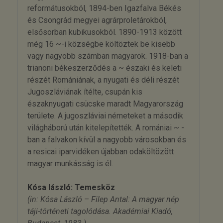
reformátusokból, 1894-ben Igazfalva Békés
és Csongrád megyei agrárproletárokból,
elsősorban kubikusokból. 1890-1913 között
még 16 ~-i községbe költöztek be kisebb
vagy nagyobb számban magyarok. 1918-ban a
trianoni békeszerződés a ~ északi és keleti
részét Romániának, a nyugati és déli részét
Jugoszláviának ítélte, csupán kis
északnyugati csücske maradt Magyarország
területe. A jugoszláviai németeket a második
világháború után kitelepítették. A romániai ~ -
ban a falvakon kívül a nagyobb városokban és
a resicai iparvidéken újabban odaköltözött
magyar munkásság is él.
Kósa lászló: Temesköz
(in: Kósa László – Filep Antal: A magyar nép
táji-történeti tagolódása. Akadémiai Kiadó,