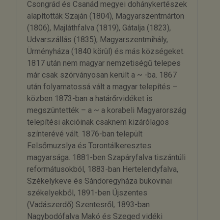
Csongrád és Csanád megyei dohánykertészek
alapították Szaján (1804), Magyarszentmárton
(1806), Majláthfalva (1819), Gátalja (1823),
Udvarszállás (1835), Magyarszentmihály,
Ürményháza (1840 körül) és más községeket.
1817 után nem magyar nemzetiségű telepes
már csak szórványosan került a ~ -ba. 1867
után folyamatossá vált a magyar telepítés –
közben 1873-ban a határőrvidéket is
megszüntették – a ~ a korabeli Magyarország
telepítési akcióinak csaknem kizárólagos
színterévé vált. 1876-ban települt
Felsőmuzslya és Torontálkeresztes
magyarsága. 1881-ben Szapáryfalva tiszántúli
reformátusokból, 1883-ban Hertelendyfalva,
Székelykeve és Sándoregyháza bukovinai
székelyekből, 1891-ben Újszentes
(Vadászerdő) Szentesről, 1893-ban
Nagybodófalva Makó és Szeged vidéki