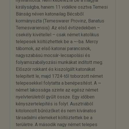
nyilvánította. Nem kebelezte be a magyar
királyságba, hanem 11 vidékre osztva Temesi
Bánság néven katonailag Bécsből
kormányozta (Temeswarer Provinz, Banatus
Temesvariensis). Az első évtizedekben –
csekély kivétellel – csak német katolikus
telepesek költözhettek be a ~-ba. Mercy
tábornok, az első katonai parancsnok,
nagyszabású mocsár-lecsapolási és
folyamszabályozási munkákat indított meg.
Először rokkant és kiszolgált katonákat
telepített le, majd 1724-től toborzott német
telepesekkel folytatta a benépesítést. A ~
német lakossága szinte az egész német
nyelvterületről gyűlt össze. Egy időben
kényszertelepítés is folyt. Ausztriából
kitoloncolt bűnözőket és nem kívánatos
társadalmi elemeket költöztettek be a
területre. A második nagy német telepes